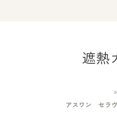
遮熱
2
アスワン セラ