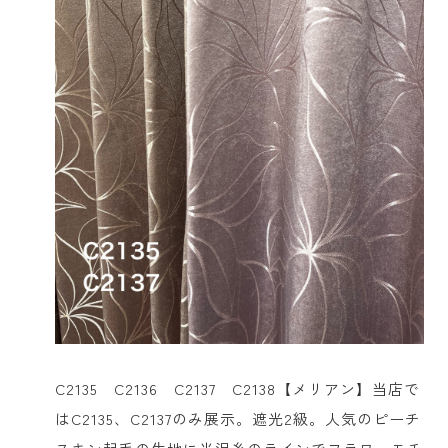
C2135 C2136 C2137 C2138【メリアン】当店で
はC2135、C2137のみ展示。遮光2級。人気のピーチ